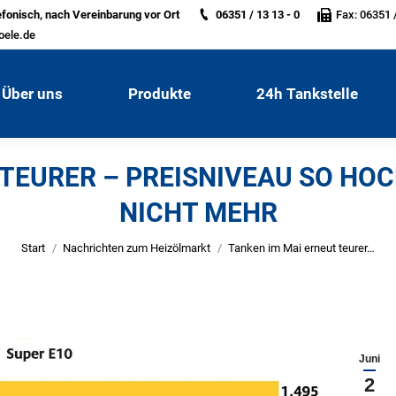
efonisch, nach Vereinbarung vor Ort
06351 / 13 13 - 0
Fax: 06351 /
Über uns
Produkte
24h Tankstelle
oele.de
Über uns
Produkte
24h Tankstelle
TEURER – PREISNIVEAU SO HOC
NICHT MEHR
Sie befinden sich hier:
Start
Nachrichten zum Heizölmarkt
Tanken im Mai erneut teurer…
Juni
2