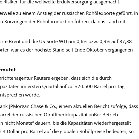
he Risiken für die weltweite Erdölversorgung ausgemacht.
tlerweile zu einem Anstieg der russischen Rohölexporte geführt. In
zu Kürzungen der Rohölproduktion führen, da das Land mit
orte Brent und die US-Sorte WTI um 0,6% bzw. 0,9% auf 87,38
lsorten war es der höchste Stand seit Ende Oktober vergangenen
ermutet
ichtenagentur Reuters ergeben, dass sich die durch
apazitäten im ersten Quartal auf ca. 370.500 Barrel pro Tag
entsprechen würde.
ank JPMorgan Chase & Co., einem aktuellen Bericht zufolge, dass
arrel der russischen Ölraffineriekapazität außer Betrieb
icht Monate“ dauern, bis die Kapazitäten wiederhergestellt
a 4 Dollar pro Barrel auf die globalen Rohölpreise bedeuten, so