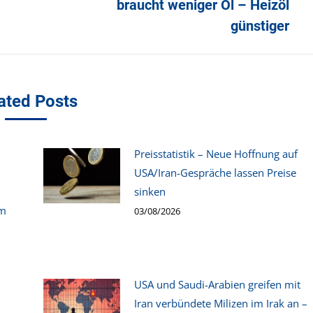
braucht weniger Öl – Heizöl
Beitrag:
günstiger
ated Posts
Preisstatistik – Neue Hoffnung auf
USA/Iran-Gespräche lassen Preise
sinken
um
03/08/2026
USA und Saudi-Arabien greifen mit
Iran verbündete Milizen im Irak an –