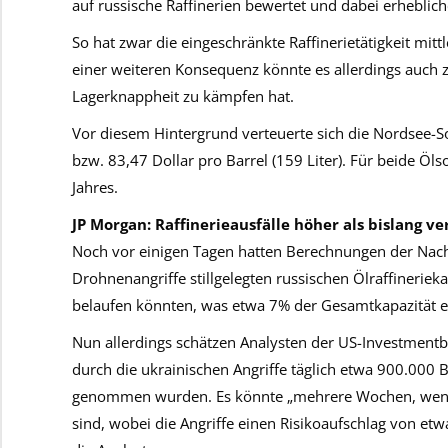
auf russische Raffinerien bewertet und dabei erheblic
So hat zwar die eingeschränkte Raffinerietätigkeit mit
einer weiteren Konsequenz könnte es allerdings auch 
Lagerknappheit zu kämpfen hat.
Vor diesem Hintergrund verteuerte sich die Nordsee-S
bzw. 83,47 Dollar pro Barrel (159 Liter). Für beide Ö
Jahres.
JP Morgan: Raffinerieausfälle höher als bislang v
Noch vor einigen Tagen hatten Berechnungen der Nachr
Drohnenangriffe stillgelegten russischen Ölraffineriek
belaufen könnten, was etwa 7% der Gesamtkapazität 
Nun allerdings schätzen Analysten der US-Investmentb
durch die ukrainischen Angriffe täglich etwa 900.000 B
genommen wurden. Es könnte „mehrere Wochen, wenn n
sind, wobei die Angriffe einen Risikoaufschlag von etw