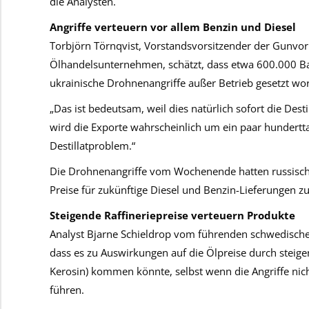
die Analysten.
Angriffe verteuern vor allem Benzin und Diesel
Torbjörn Törnqvist, Vorstandsvorsitzender der Gunvo
Ölhandelsunternehmen, schätzt, dass etwa 600.000 Barr
ukrainische Drohnenangriffe außer Betrieb gesetzt wo
„Das ist bedeutsam, weil dies natürlich sofort die Desti
wird die Exporte wahrscheinlich um ein paar hunderttau
Destillatproblem.“
Die Drohnenangriffe vom Wochenende hatten russische 
Preise für zukünftige Diesel und Benzin-Lieferungen z
Steigende Raffineriepreise verteuern Produkte
Analyst Bjarne Schieldrop vom führenden schwedische
dass es zu Auswirkungen auf die Ölpreise durch steigen
Kerosin) kommen könnte, selbst wenn die Angriffe nic
führen.