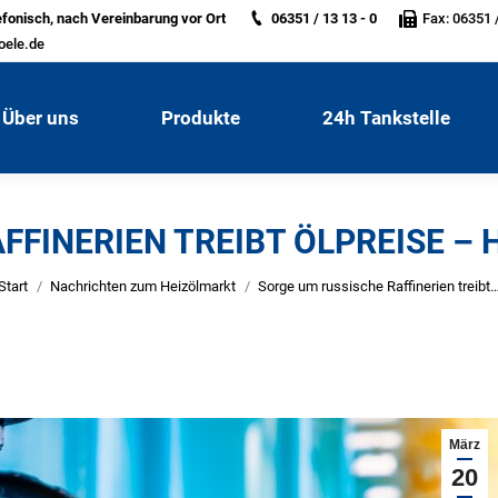
efonisch, nach Vereinbarung vor Ort
06351 / 13 13 - 0
Fax: 06351 /
Über uns
Produkte
24h Tankstelle
oele.de
Über uns
Produkte
24h Tankstelle
FINERIEN TREIBT ÖLPREISE – 
Sie befinden sich hier:
Start
Nachrichten zum Heizölmarkt
Sorge um russische Raffinerien treibt
März
20