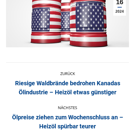
16
2024
Kommentarnavigation
ZURÜCK
Riesige Waldbrände bedrohen Kanadas
Vorheriger
Ölindustrie – Heizöl etwas günstiger
Beitrag:
NÄCHSTES
Ölpreise ziehen zum Wochenschluss an –
Nächster
Heizöl spürbar teurer
Beitrag: