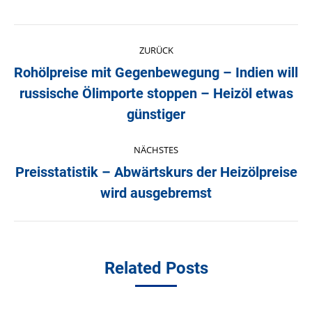
Kommentarnavigation
ZURÜCK
Rohölpreise mit Gegenbewegung – Indien will
russische Ölimporte stoppen – Heizöl etwas
Vorheriger
Beitrag:
günstiger
NÄCHSTES
Preisstatistik – Abwärtskurs der Heizölpreise
Nächster
wird ausgebremst
Beitrag:
Related Posts