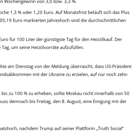
nen Wochengewinn von 3,0 bzw. 3,3 %.
he 1,3 % oder 1,20 Euro. Auf Monatsfrist beläuft sich das Plus
05,19 Euro markierten Jahreshoch sind die durchschnittlichen
o für 100 Liter der günstigste Tag für den Heizölkauf. Der
Tag, um seine Heizölvorräte aufzufüllen.
te am Dienstag von der Meldung überrascht, dass US-Präsident
tandsabkommen mit der Ukraine zu erzielen, auf nur noch zehn
 bis zu 100 % zu erheben, sollte Moskau nicht innerhalb von 50
ss demnach bis Freitag, den 8. August, eine Einigung mit der
natshoch, nachdem Trump auf seiner Plattform „
Truth
Social“