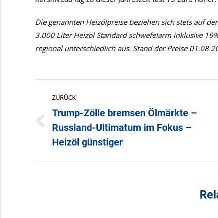
Die genannten Heizölpreise beziehen sich stets auf de
3.000 Liter Heizöl Standard schwefelarm inklusive 19
regional unterschiedlich aus. Stand der Preise 01
.08.2
Kommentarnavigation
ZURÜCK
Trump-Zölle bremsen Ölmärkte –
Russland-Ultimatum im Fokus –
Vorheriger
Beitrag:
Heizöl günstiger
Rel