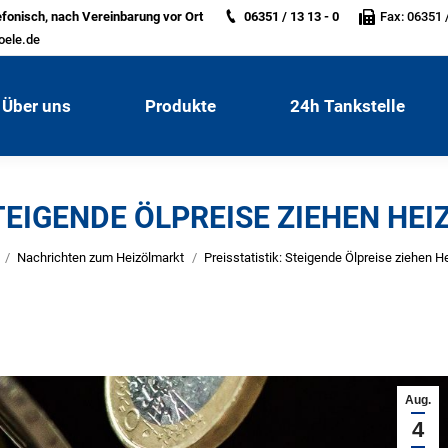
efonisch, nach Vereinbarung vor Ort
06351 / 13 13 - 0
Fax: 06351 /
Über uns
Produkte
24h Tankstelle
oele.de
Über uns
Produkte
24h Tankstelle
TEIGENDE ÖLPREISE ZIEHEN HE
befinden sich hier:
Nachrichten zum Heizölmarkt
Preisstatistik: Steigende Ölpreise ziehen H
Aug.
4