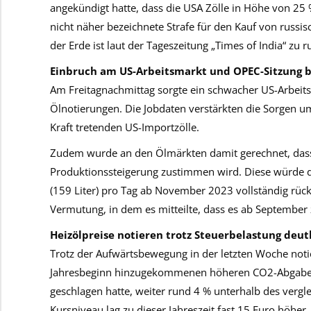
angekündigt hatte, dass die USA Zölle in Höhe von 2
nicht näher bezeichnete Strafe für den Kauf von russ
der Erde ist laut der Tageszeitung „Times of India“ z
Einbruch am US-Arbeitsmarkt und OPEC-Sitzung b
Am Freitagnachmittag sorgte ein schwacher US-Arbeit
Ölnotierungen. Die Jobdaten verstärkten die Sorgen u
Kraft tretenden US-Importzölle.
Zudem wurde an den Ölmärkten damit gerechnet, das
Produktionssteigerung zustimmen wird. Diese würde di
(159 Liter) pro Tag ab November 2023 vollständig rück
Vermutung, in dem es mitteilte, dass es ab September 
Heizölpreise notieren trotz Steuerbelastung deut
Trotz der Aufwärtsbewegung in der letzten Woche notie
Jahresbeginn hinzugekommenen höheren CO2-Abgabe, d
geschlagen hatte, weiter rund 4 % unterhalb des vergle
Kursniveau lag zu dieser Jahreszeit fast 15 Euro höher.