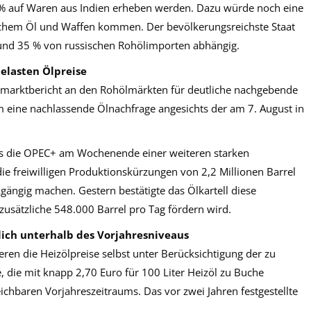
5 % auf Waren aus Indien erheben werden. Dazu würde noch eine
ischem Öl und Waffen kommen. Der bevölkerungsreichste Staat
u rund 35 % von russischen Rohölimporten abhängig.
elasten Ölpreise
smarktbericht an den Rohölmärkten für deutliche nachgebende
m eine nachlassende Ölnachfrage angesichts der am 7. August in
s die OPEC+ am Wochenende einer weiteren starken
e freiwilligen Produktionskürzungen von 2,2 Millionen Barrel
gängig machen. Gestern bestätigte das Ölkartell diese
zusätzliche 548.000 Barrel pro Tag fördern wird.
lich unterhalb des Vorjahresniveaus
ren die Heizölpreise selbst unter Berücksichtigung der zu
ie mit knapp 2,70 Euro für 100 Liter Heizöl zu Buche
ichbaren Vorjahreszeitraums. Das vor zwei Jahren festgestellte