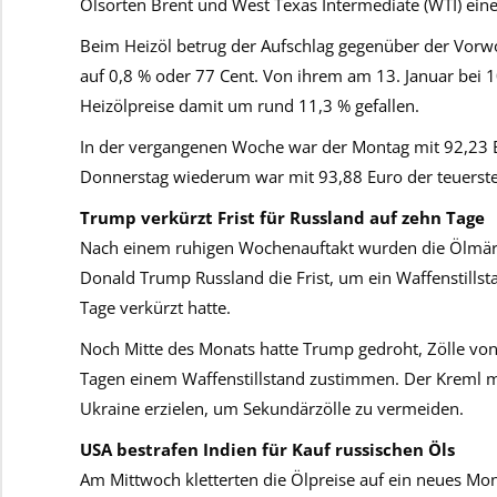
Ölsorten Brent und West Texas Intermediate (WTI) ei
Beim Heizöl betrug der Aufschlag gegenüber der Vorwoc
auf 0,8 % oder 77 Cent. Von ihrem am 13. Januar bei 1
Heizölpreise damit um rund 11,3 % gefallen.
In der vergangenen Woche war der Montag mit 92,23 Eur
Donnerstag wiederum war mit 93,88 Euro der teuerste 
Trump verkürzt Frist für Russland auf zehn Tage
Nach einem ruhigen Wochenauftakt wurden die Ölmärk
Donald Trump Russland die Frist, um ein Waffenstills
Tage verkürzt hatte.
Noch Mitte des Monats hatte Trump gedroht, Zölle von
Tagen einem Waffenstillstand zustimmen. Der Kreml mu
Ukraine erzielen, um Sekundärzölle zu vermeiden.
USA bestrafen Indien für Kauf russischen Öls
Am Mittwoch kletterten die Ölpreise auf ein neues Mo