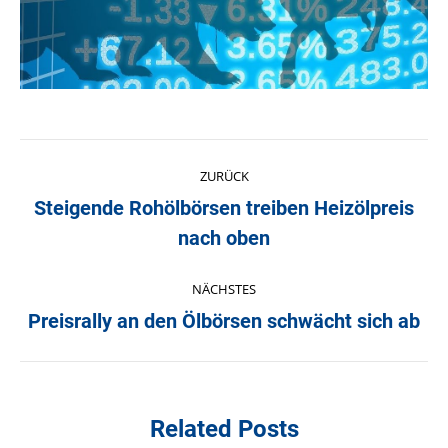
Kommentarnavigation
ZURÜCK
Steigende Rohölbörsen treiben Heizölpreis
Vorheriger
nach oben
Beitrag:
NÄCHSTES
Preisrally an den Ölbörsen schwächt sich ab
Nächster
Beitrag:
Related Posts