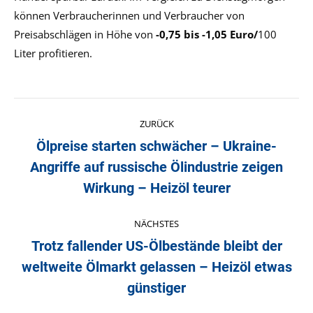
können Verbraucherinnen und Verbraucher von
Preisabschlägen in Höhe von
-0,75 bis -1,05 Euro/
100
Liter profitieren.
Kommentarnavigation
ZURÜCK
Ölpreise starten schwächer – Ukraine-
Angriffe auf russische Ölindustrie zeigen
Vorheriger
Beitrag:
Wirkung – Heizöl teurer
NÄCHSTES
Trotz fallender US-Ölbestände bleibt der
weltweite Ölmarkt gelassen – Heizöl etwas
Nächster
Beitrag:
günstiger