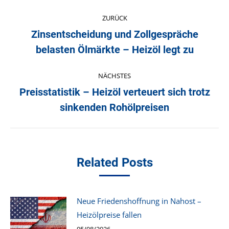
Kommentarnavigation
ZURÜCK
Zinsentscheidung und Zollgespräche
Vorheriger
belasten Ölmärkte – Heizöl legt zu
Beitrag:
NÄCHSTES
Preisstatistik – Heizöl verteuert sich trotz
Nächster
sinkenden Rohölpreisen
Beitrag:
Related Posts
Neue Friedenshoffnung in Nahost –
Heizölpreise fallen
05/08/2026