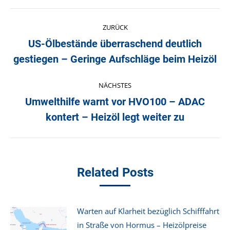
Kommentarnavigation
ZURÜCK
US-Ölbestände überraschend deutlich
Vorheriger
gestiegen – Geringe Aufschläge beim Heizöl
Beitrag:
NÄCHSTES
Umwelthilfe warnt vor HVO100 – ADAC
Nächster
kontert – Heizöl legt weiter zu
Beitrag:
Related Posts
Warten auf Klarheit bezüglich Schifffahrt
in Straße von Hormus – Heizölpreise