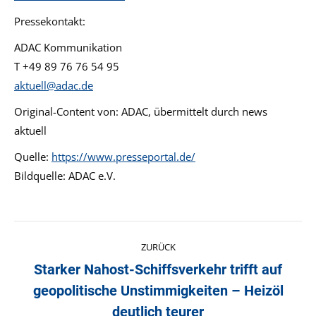
Pressekontakt:
ADAC Kommunikation
T +49 89 76 76 54 95
aktuell@adac.de
Original-Content von: ADAC, übermittelt durch news
aktuell
Quelle:
https://www.presseportal.de/
Bildquelle: ADAC e.V.
Kommentarnavigation
ZURÜCK
Starker Nahost-Schiffsverkehr trifft auf
geopolitische Unstimmigkeiten – Heizöl
Vorheriger
Beitrag:
deutlich teurer