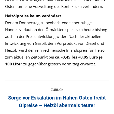
Osten, um eine Ausweitung des Konflikts zu verhindern.
Heizölpreise kaum verändert
Der am Donnerstag zu beobachtende eher ruhige
Handelsverlauf an den Ölmärkten spielt sich heute bislang
auch in der Preisentwicklung wider. Nach der aktuellen
Entwicklung von Gasoil, dem Vorprodukt von Diesel und
Heizöl, wird der rein rechnerische Inlandspreis für Heizöl
zum aktuellen Zeitpunkt bei
ca. -0,45 bis +0,05 Euro je
100 Liter
zu gegenüber gestern Vormittag erwartet.
Kommentarnavigation
ZURÜCK
Sorge vor Eskalation im Nahen Osten treibt
Vorheriger
Ölpreise – Heizöl abermals teurer
Beitrag: