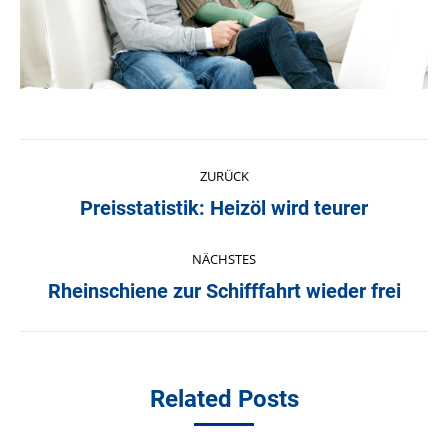
Kommentarnavigation
ZURÜCK
Preisstatistik: Heizöl wird teurer
Vorheriger
Beitrag:
NÄCHSTES
Rheinschiene zur Schifffahrt wieder frei
Nächster
Beitrag:
Related Posts