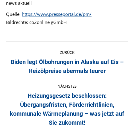
news aktuell
Quelle:
https://www.presseportal.de/pm/
Bildrechte: co2online gGmbH
Kommentarnavigation
ZURÜCK
Biden legt Ölbohrungen in Alaska auf Eis –
Vorheriger
Heizölpreise abermals teurer
Beitrag:
NÄCHSTES
Heizungsgesetz beschlossen:
Übergangsfristen, Förderrichtlinien,
Nächster
kommunale Wärmeplanung – was jetzt auf
Beitrag:
Sie zukommt!