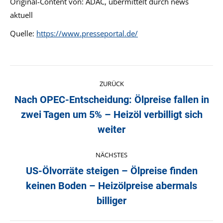
Original-Content von: ADAC, übermittelt durch news
aktuell
Quelle:
https://www.presseportal.de/
Kommentarnavigation
ZURÜCK
Nach OPEC-Entscheidung: Ölpreise fallen in
zwei Tagen um 5% – Heizöl verbilligt sich
Vorheriger
Beitrag:
weiter
NÄCHSTES
US-Ölvorräte steigen – Ölpreise finden
keinen Boden – Heizölpreise abermals
Nächster
Beitrag:
billiger